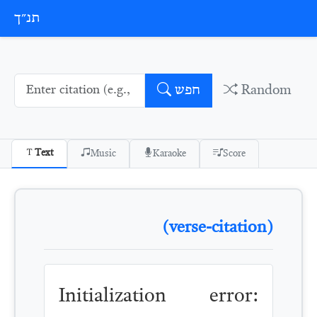
Skip to conten
תנ״ך
Random
חפש
Text
Music
Karaoke
Score
(verse-citation)
Initialization error: