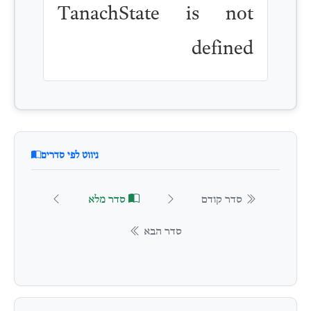
TanachState is not
defined
ניווט לפי סדרים
סדר קודם
סדר מלא
סדר הבא