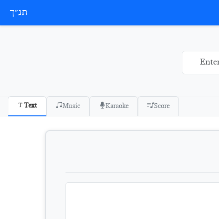
תנ״ך
Text
Music
Karaoke
Score