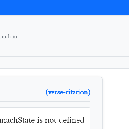
Skip to conten
Random
(verse-citation)
TanachState is not defined