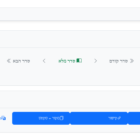
סדר קודם
סדר מלא
סדר הבא
קישור
מקור + טקסט
n