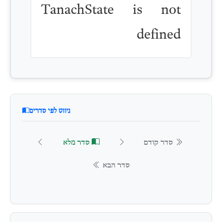
TanachState is not
defined
ניווט לפי סדרים
סדר קודם
סדר מלא
סדר הבא