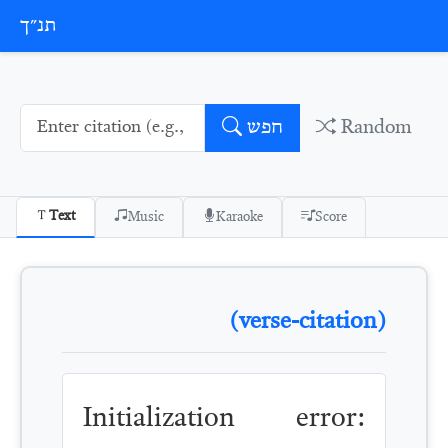
Skip to conten
תנ״ך
Random
חפש
Text
Music
Karaoke
Score
(verse-citation)
Initialization error: