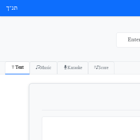
תנ״ך
Text
Music
Karaoke
Score