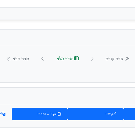
סדר קודם
סדר מלא
סדר הבא
קישור
מקור + טקסט
n