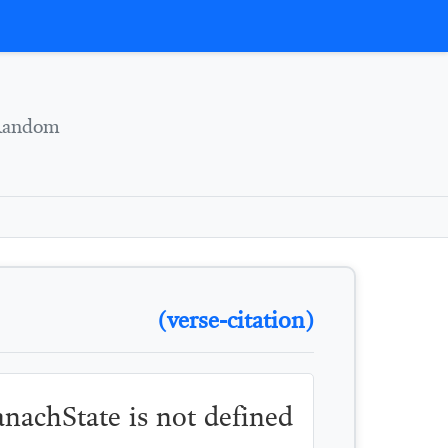
Skip to conten
Random
(verse-citation)
TanachState is not defined