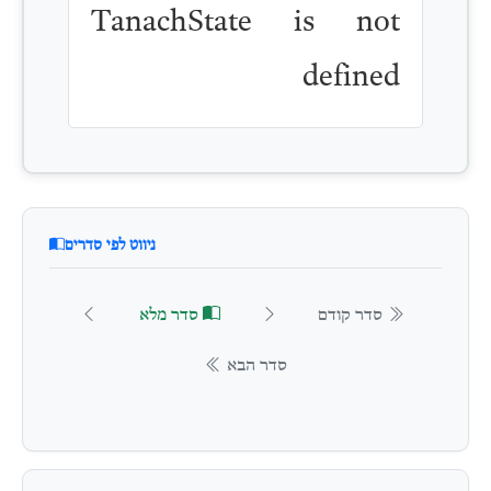
TanachState is not
defined
ניווט לפי סדרים
סדר קודם
סדר מלא
סדר הבא