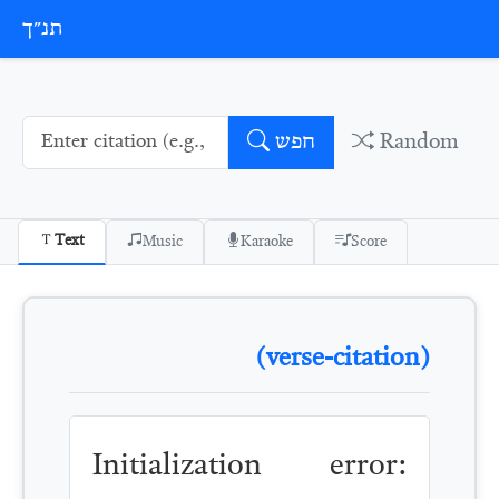
Skip to conten
תנ״ך
Random
חפש
Text
Music
Karaoke
Score
(verse-citation)
Initialization error: