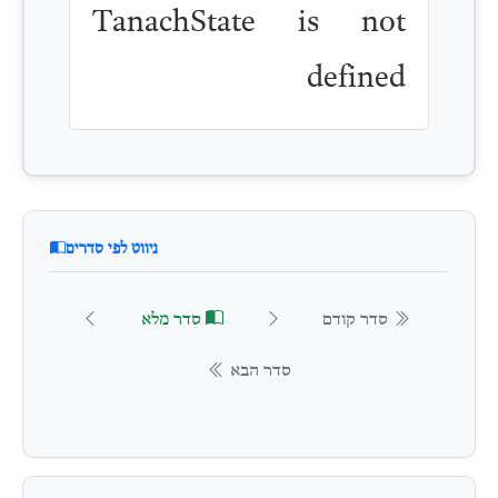
TanachState is not
defined
ניווט לפי סדרים
סדר קודם
סדר מלא
סדר הבא