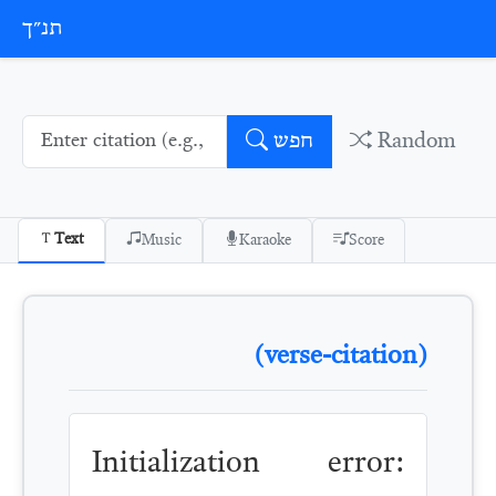
Skip to conten
תנ״ך
Random
חפש
Text
Music
Karaoke
Score
(verse-citation)
Initialization error: