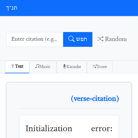
Skip to conten
תנ״ך
Random
חפש
Text
Music
Karaoke
Score
(verse-citation)
Initialization error: