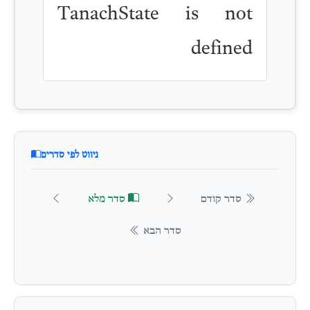
TanachState is not
defined
ניווט לפי סדרים
סדר קודם
סדר מלא
סדר הבא