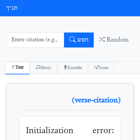
Skip to conten
תנ״ך
Random
חפש
Text
Music
Karaoke
Score
(verse-citation)
Initialization error: