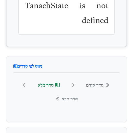
TanachState is not
defined
ניווט לפי סדרים
סדר קודם
סדר מלא
סדר הבא