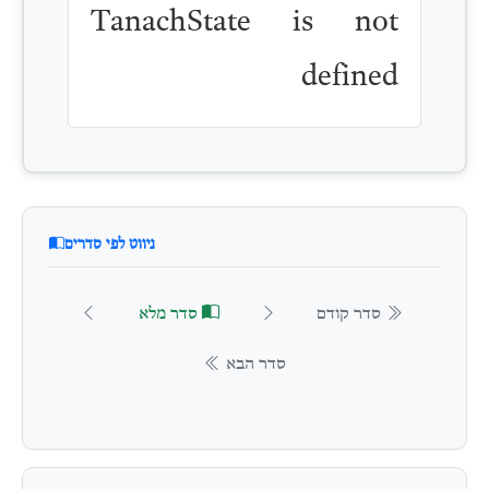
TanachState is not
defined
ניווט לפי סדרים
סדר קודם
סדר מלא
סדר הבא