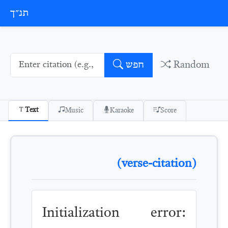
Skip to conten
תנ״ך
Random
חפש
Text
Music
Karaoke
Score
(verse-citation)
Initialization error: