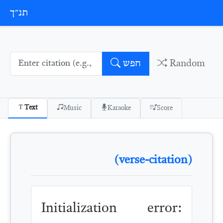
Skip to conten
תנ״ך
Random
חפש
Text
Music
Karaoke
Score
(verse-citation)
Initialization error: