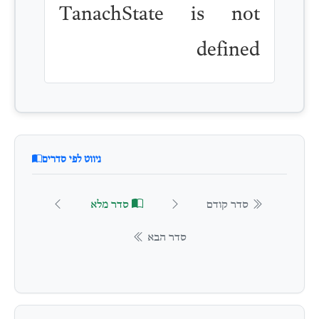
TanachState is not
defined
ניווט לפי סדרים
סדר קודם
סדר מלא
סדר הבא